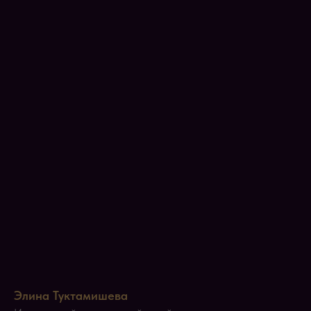
Элина Туктамишева