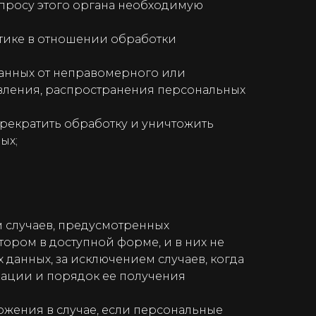
апросу этого органа необходимую
тике в отношении обработки
анных от неправомерного или
авления, распространения персональных
прекратить обработку и уничтожить
ых;
 случаев, предусмотренных
ором в доступной форме, и в них не
данных, за исключением случаев, когда
мации и порядок ее получения
ожения в случае, если персональные