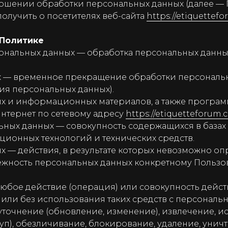
ошении обработки персональных данных (далее — 
лучить о посетителях веб-сайта
https://etiquettef
 Политике
ональных данных — обработка персональных данны
 — временное прекращение обработки персональны
ия персональных данных).
х и информационных материалов, а также программ
интернет по сетевому адресу
https://etiquetteforum.
ных данных — совокупность содержащихся в базах
ионных технологий и технических средств.
 — действия, в результате которых невозможно оп
ность персональных данных конкретному Пользов
юбое действие (операция) или совокупность дейст
или без использования таких средств с персональн
уточнение (обновление, изменение), извлечение, и
туп), обезличивание, блокирование, удаление, уни