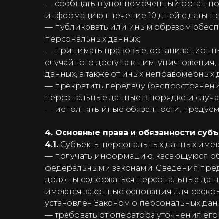
— сообщать в уполномоченный орган по 
информацию в течение 10 дней с даты по
— публиковать или иным образом обесп
персональных данных;
— принимать правовые, организационны
случайного доступа к ним, уничтожения
данных, а также от иных неправомерных
— прекратить передачу (распространени
персональные данные в порядке и случа
— исполнять иные обязанности, предус
4. Основные права и обязанности суб
4.1.
Субъекты персональных данных имею
— получать информацию, касающуюся об
федеральными законами. Сведения предо
должны содержаться персональные данны
имеются законные основания для раскр
установлен Законом о персональных дан
— требовать от оператора уточнения ег