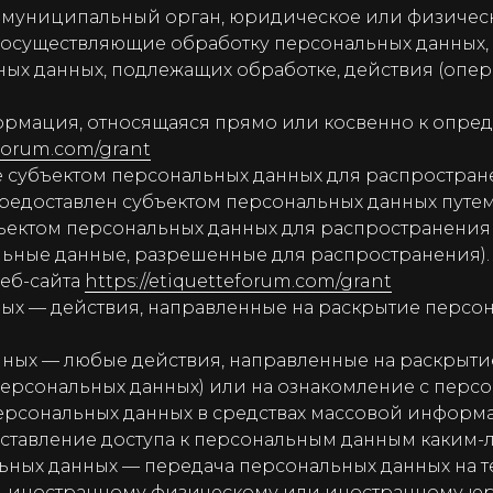
 муниципальный орган, юридическое или физическ
осуществляющие обработку персональных данных,
ных данных, подлежащих обработке, действия (оп
рмация, относящаяся прямо или косвенно к опре
eforum.com/grant
субъектом персональных данных для распростране
редоставлен субъектом персональных данных путем
ъектом персональных данных для распространения
льные данные, разрешенные для распространения).
еб-сайта
https://etiquetteforum.com/grant
ых — действия, направленные на раскрытие персо
ных — любые действия, направленные на раскрыти
персональных данных) или на ознакомление с пер
 персональных данных в средствах массовой инфор
ставление доступа к персональным данным каким-
ьных данных — передача персональных данных на 
ва, иностранному физическому или иностранному ю