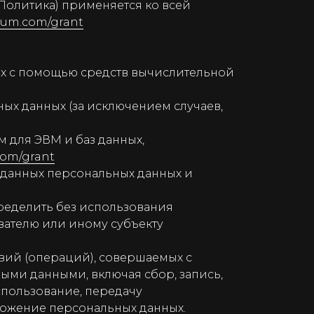
Политика) применяется ко всей
orum.com/grant
х с помощью средств вычислительной
х данных (за исключением случаев,
 для ЭВМ и баз данных,
com/grant
 данных персональных данных и
ределить без использования
ателю или иному субъекту
вий (операций), совершаемых с
ыми данными, включая сбор, запись,
спользование, передачу
чтожение персональных данных.